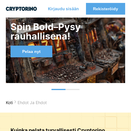
Kirjaudu sisään
Rekisteröidy
Spin Bold–Pysy
rauhallisena!
Pelaa nyt
Koti
Ehdot Ja Ehdot
Kuinka pelata turvallisesti Cryptorino