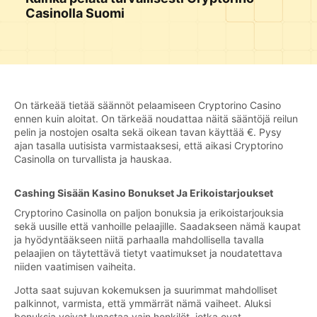
Casinolla Suomi
On tärkeää tietää säännöt pelaamiseen Cryptorino Casino
ennen kuin aloitat. On tärkeää noudattaa näitä sääntöjä reilun
pelin ja nostojen osalta sekä oikean tavan käyttää €. Pysy
ajan tasalla uutisista varmistaaksesi, että aikasi Cryptorino
Casinolla on turvallista ja hauskaa.
Cashing Sisään Kasino Bonukset Ja Erikoistarjoukset
Cryptorino Casinolla on paljon bonuksia ja erikoistarjouksia
sekä uusille että vanhoille pelaajille. Saadakseen nämä kaupat
ja hyödyntääkseen niitä parhaalla mahdollisella tavalla
pelaajien on täytettävä tietyt vaatimukset ja noudatettava
niiden vaatimisen vaiheita.
Jotta saat sujuvan kokemuksen ja suurimmat mahdolliset
palkinnot, varmista, että ymmärrät nämä vaiheet. Aluksi
bonuksia voivat lunastaa vain henkilöt, jotka ovat