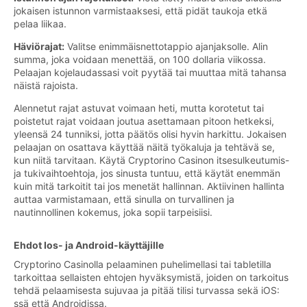
jokaisen istunnon varmistaaksesi, että pidät taukoja etkä
pelaa liikaa.
Häviörajat:
Valitse enimmäisnettotappio ajanjaksolle. Alin
summa, joka voidaan menettää, on 100 dollaria viikossa.
Pelaajan kojelaudassasi voit pyytää tai muuttaa mitä tahansa
näistä rajoista.
Alennetut rajat astuvat voimaan heti, mutta korotetut tai
poistetut rajat voidaan joutua asettamaan pitoon hetkeksi,
yleensä 24 tunniksi, jotta päätös olisi hyvin harkittu. Jokaisen
pelaajan on osattava käyttää näitä työkaluja ja tehtävä se,
kun niitä tarvitaan. Käytä Cryptorino Casinon itsesulkeutumis-
ja tukivaihtoehtoja, jos sinusta tuntuu, että käytät enemmän
kuin mitä tarkoitit tai jos menetät hallinnan. Aktiivinen hallinta
auttaa varmistamaan, että sinulla on turvallinen ja
nautinnollinen kokemus, joka sopii tarpeisiisi.
Ehdot Ios- ja Android-käyttäjille
Cryptorino Casinolla pelaaminen puhelimellasi tai tabletilla
tarkoittaa sellaisten ehtojen hyväksymistä, joiden on tarkoitus
tehdä pelaamisesta sujuvaa ja pitää tilisi turvassa sekä iOS:
ssä että Androidissa.