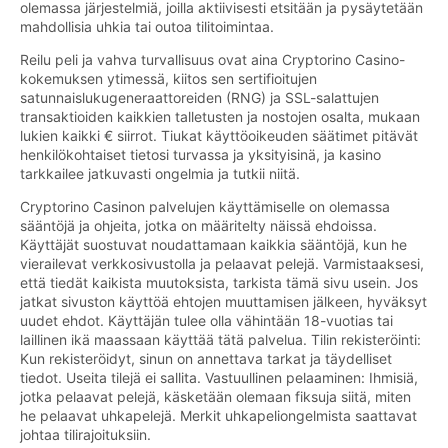
olemassa järjestelmiä, joilla aktiivisesti etsitään ja pysäytetään
mahdollisia uhkia tai outoa tilitoimintaa.
Reilu peli ja vahva turvallisuus ovat aina Cryptorino Casino-
kokemuksen ytimessä, kiitos sen sertifioitujen
satunnaislukugeneraattoreiden (RNG) ja SSL-salattujen
transaktioiden kaikkien talletusten ja nostojen osalta, mukaan
lukien kaikki € siirrot. Tiukat käyttöoikeuden säätimet pitävät
henkilökohtaiset tietosi turvassa ja yksityisinä, ja kasino
tarkkailee jatkuvasti ongelmia ja tutkii niitä.
Cryptorino Casinon palvelujen käyttämiselle on olemassa
sääntöjä ja ohjeita, jotka on määritelty näissä ehdoissa.
Käyttäjät suostuvat noudattamaan kaikkia sääntöjä, kun he
vierailevat verkkosivustolla ja pelaavat pelejä. Varmistaaksesi,
että tiedät kaikista muutoksista, tarkista tämä sivu usein. Jos
jatkat sivuston käyttöä ehtojen muuttamisen jälkeen, hyväksyt
uudet ehdot. Käyttäjän tulee olla vähintään 18-vuotias tai
laillinen ikä maassaan käyttää tätä palvelua. Tilin rekisteröinti:
Kun rekisteröidyt, sinun on annettava tarkat ja täydelliset
tiedot. Useita tilejä ei sallita. Vastuullinen pelaaminen: Ihmisiä,
jotka pelaavat pelejä, käsketään olemaan fiksuja siitä, miten
he pelaavat uhkapelejä. Merkit uhkapeliongelmista saattavat
johtaa tilirajoituksiin.