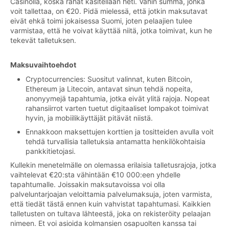
Casinolla, koska rahat käsitellään heti. Vähin summa, jonka
voit tallettaa, on €20. Pidä mielessä, että jotkin maksutavat
eivät ehkä toimi jokaisessa Suomi, joten pelaajien tulee
varmistaa, että he voivat käyttää niitä, jotka toimivat, kun he
tekevät talletuksen.
Maksuvaihtoehdot
Cryptocurrencies: Suositut valinnat, kuten Bitcoin,
Ethereum ja Litecoin, antavat sinun tehdä nopeita,
anonyymejä tapahtumia, jotka eivät ylitä rajoja. Nopeat
rahansiirrot varten tuetut digitaaliset lompakot toimivat
hyvin, ja mobiilikäyttäjät pitävät niistä.
Ennakkoon maksettujen korttien ja tositteiden avulla voit
tehdä turvallisia talletuksia antamatta henkilökohtaisia
pankkitietojasi.
Kullekin menetelmälle on olemassa erilaisia talletusrajoja, jotka
vaihtelevat €20:sta vähintään €10 000:een yhdelle
tapahtumalle. Joissakin maksutavoissa voi olla
palveluntarjoajan veloittamia palvelumaksuja, joten varmista,
että tiedät tästä ennen kuin vahvistat tapahtumasi. Kaikkien
talletusten on tultava lähteestä, joka on rekisteröity pelaajan
nimeen. Et voi asioida kolmansien osapuolten kanssa tai