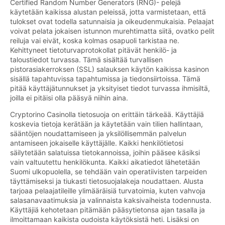
Certified Random Number Generators (RNG)- pelejä
käytetään kaikissa alustan peleissä, jotta varmistetaan, että
tulokset ovat todella satunnaisia ja oikeudenmukaisia. Pelaajat
voivat pelata jokaisen istunnon murehtimatta siitä, ovatko pelit
reiluja vai eivät, koska kolmas osapuoli tarkistaa ne.
Kehittyneet tietoturvaprotokollat pitävät henkilö- ja
taloustiedot turvassa. Tämä sisältää turvallisen
pistorasiakerroksen (SSL) salauksen käytön kaikissa kasinon
sisällä tapahtuvissa tapahtumissa ja tiedonsiirtoissa. Tämä
pitää käyttäjätunnukset ja yksityiset tiedot turvassa ihmisiltä,
joilla ei pitäisi olla pääsyä niihin aina.
Cryptorino Casinolla tietosuoja on erittäin tärkeää. Käyttäjiä
koskevia tietoja kerätään ja käytetään vain tilien hallintaan,
sääntöjen noudattamiseen ja yksilöllisemmän palvelun
antamiseen jokaiselle käyttäjälle. Kaikki henkilötietosi
säilytetään salatuissa tietokannoissa, joihin pääsee käsiksi
vain valtuutettu henkilökunta. Kaikki aikatiedot lähetetään
Suomi ulkopuolella, se tehdään vain operatiivisten tarpeiden
täyttämiseksi ja tiukasti tietosuojalakeja noudattaen. Alusta
tarjoaa pelaajatileille ylimääräisiä turvatoimia, kuten vahvoja
salasanavaatimuksia ja valinnaista kaksivaiheista todennusta.
Käyttäjiä kehotetaan pitämään pääsytietonsa ajan tasalla ja
ilmoittamaan kaikista oudoista käytöksistä heti. Lisäksi on