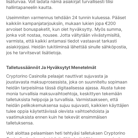
lisäturvaa. Voit ladata nämä asiakirjat turvallisesti tilisi
hallintapaneelin kautta.
Useimmiten varmennus tehdään 24 tunnin kuluessa. Pääset
kaikkiin kampanjatarjouksiin, mukaan lukien jopa €200
arvoiset bonuspaketit, kun olet hyväksytty. Myös summa,
jonka voit nostaa, nousee. Jotta vältytään viivästymisiltä,
varmista, että kaikki antamasi tiedot vastaavat tarkasti
asiakirjojasi. Heidän tukitiiminsä lähettää sinulle sähköpostia,
jos he tarvitsevat lisätietoja.
Talletussäännöt Ja Hyväksytyt Menetelmät
Cryptorino Casinolla pelaajat nauttivat sujuvasta ja
joustavasta maksuprosessista, joka on suunniteltu sopimaan
heidän tarpeisiinsa tässä digitaalisessa ajassa. Alusta tukee
monia turvallisia maksuvaihtoehtoja, keskittyen tekemään
talletuksista helppoja ja turvallisia. Varmistaakseen, että
heidän pelikokemuksensa sujuu sujuvasti, kaikkien käyttäjien
tulee oppia käytettävissä olevista vaihtoehdoista ja
vaatimuksista ennen kuin he tekevät ensimmäisen
talletuksensa.
Voit aloittaa pelaamisen heti tehtyäsi talletuksen Cryptorino