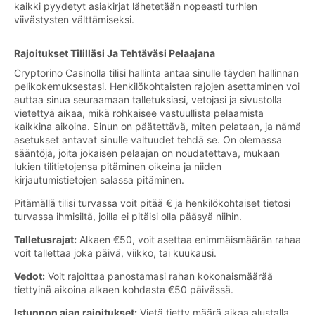
kaikki pyydetyt asiakirjat lähetetään nopeasti turhien
viivästysten välttämiseksi.
Rajoitukset Tililläsi Ja Tehtäväsi Pelaajana
Cryptorino Casinolla tilisi hallinta antaa sinulle täyden hallinnan
pelikokemuksestasi. Henkilökohtaisten rajojen asettaminen voi
auttaa sinua seuraamaan talletuksiasi, vetojasi ja sivustolla
vietettyä aikaa, mikä rohkaisee vastuullista pelaamista
kaikkina aikoina. Sinun on päätettävä, miten pelataan, ja nämä
asetukset antavat sinulle valtuudet tehdä se. On olemassa
sääntöjä, joita jokaisen pelaajan on noudatettava, mukaan
lukien tilitietojensa pitäminen oikeina ja niiden
kirjautumistietojen salassa pitäminen.
Pitämällä tilisi turvassa voit pitää € ja henkilökohtaiset tietosi
turvassa ihmisiltä, joilla ei pitäisi olla pääsyä niihin.
Talletusrajat:
Alkaen €50, voit asettaa enimmäismäärän rahaa
voit tallettaa joka päivä, viikko, tai kuukausi.
Vedot:
Voit rajoittaa panostamasi rahan kokonaismäärää
tiettyinä aikoina alkaen kohdasta €50 päivässä.
Istunnon ajan rajoitukset:
Vietä tietty määrä aikaa alustalla